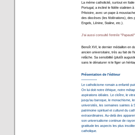
La méme catholicité, surtout en Ital
Portugal, a incliné le fidèle stalinien
l'Histoire, avec un pape à moustaches
des diocèses (les fédérations), des 
Engels, Lénine, Staline, etc.).
J'ai aussi consulté l'entrée "Papauté",
Benoît XVI, le dernier médaillon en d
ancien universitaire, très au fait de 
relâche. Sa sensibilité (plutôt august
sans le dénaturer ni le figer un hérit
Présentation de l'éditeur
-------------
Le catholicisme romain a enfanté puis
On lui doit notre éthique, notre métap
aspirations idéales. Le cloître, le vi
jusqu'au baroque, le monachisme, le
universités, les semaines saintes à Sé
patrimoine spirituel et culturel du ca
extraordinaires. Au-delà des apparenc
son universalisme continue de rayon
gratitude les aspects les plus insolit
catholique.