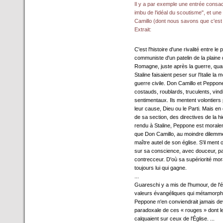
Il y a par exemple une entrée consa
imbu de l'idéal du scoutisme", et un
Camillo (dont nous savons que c'est 
Extrait:
C'est l'histoire d'une rivalité entre le 
communiste d'un patelin de la plaine 
Romagne, juste après la guerre, quan
Staline faisaient peser sur l'Italie la
guerre civile. Don Camillo et Peppo
costauds, roublards, truculents, vind
sentimentaux. Ils mentent volontiers
leur cause, Dieu ou le Parti. Mais e
de sa section, des directives de la hi
rendu à Staline, Peppone est morale
que Don Camillo, au moindre dilemme
maître autel de son église. S'il men
sur sa conscience, avec douceur, parf
contrecceur. D'où sa supériorité mora
toujours lui qui gagne.
...
Guareschi y a mis de l'humour, de l'ém
valeurs évangéliques qui métamorpho
Peppone n'en conviendrait jamais dev
paradoxale de ces « rouges » dont le 
calquaient sur ceux de l'Église. ...