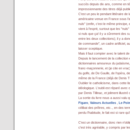
succès depuis dix ans, comme en tém
impressionnante des titres déjà publi
C'est un peu le pendant littéraire de l
américaine venue en France sous l'ap
nuls" (enfin, c'est le même principe, 
vient à l'esprit, surtout que les "nuls
si nuls que ça! il y a sûrement des 
entre les deux collections); il y a d
de commande", un cadre artificiel, a
laisser sceptique.
Mais il faut compter avec le talent de 
Depuis le lancement de la collection
dictionnaires amoureux du judaïsme, d
franc-maçonnerie, et (je cite en vrac
du golfe, de De Gaulle, de l'opéra, de l
même de la France (déjà de Denis Til
Oublier le catholicisme, dans cette li
idéologique. L'oubli est réparé avec
par Denis Tillinac, et joliment illustr
La sortie du livre nous a aussi valu 
Figaro
,
Valeurs Actuelles
,
Le Poin
célibat des prêtres, etc.., en des t
perdu l'habitude, le fait est si rare qu'
C'est un dictionnaire, donc rien n'obli
c'est très agréable, y compris par le