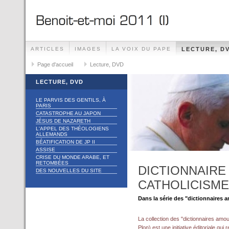
ARTICLES
IMAGES
LA VOIX DU PAPE
LECTURE, D
Page d'accueil
Lecture, DVD
LECTURE, DVD
LE PARVIS DES GENTILS, À
PARIS
CATASTROPHE AU JAPON
JÉSUS DE NAZARETH
L'APPEL DES THÉOLOGIENS
ALLEMANDS
BÉATIFICATION DE JP II
ASSISE
CRISE DU MONDE ARABE, ET
RETOMBÉES
DICTIONNAIR
DES NOUVELLES DU SITE
CATHOLICISME
Dans la série des "dictionnaires a
La collection des "dictionnaires amo
Plon) est une initiative éditoriale qui