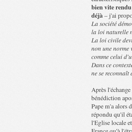
bien vite rendu
déjà
– j'ai propo
La société démoc
la loi naturelle
La loi civile de
non une norme va
comme celui d'u
Dans ce contexte
ne se reconnaît
Après l'échange
bénédiction apos
Pape m'a alors d
répondu qu'il éta
l'Eglise locale 
France qu'à l'étr