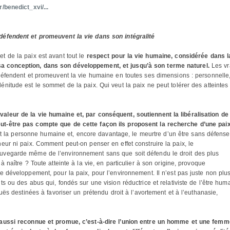
/benedict_xvi/...
défendent et promeuvent la vie dans son intégralité
t de la paix est avant tout le
respect pour la vie humaine, considérée dans l
a conception, dans son développement, et jusqu’à son terme naturel.
Les vr
 défendent et promeuvent la vie humaine en toutes ses dimensions : personnelle
nitude est le sommet de la paix. Qui veut la paix ne peut tolérer des atteintes
aleur de la vie humaine et, par conséquent, soutiennent la libéralisation de
ut-être pas compte que de cette façon ils proposent la recherche d’une pai
lit la personne humaine et, encore davantage, le meurtre d’un être sans défense
eur ni paix. Comment peut-on penser en effet construire la paix, le
uvegarde même de l’environnement sans que soit défendu le droit des plus
à naître ? Toute atteinte à la vie, en particulier à son origine, provoque
e développement, pour la paix, pour l’environnement. Il n’est pas juste non plu
s ou des abus qui, fondés sur une vision réductrice et relativiste de l’être hum
guës destinées à favoriser un prétendu droit à l’avortement et à l’euthanasie,
e aussi reconnue et promue, c’est-à-dire l’union entre un homme et une femm