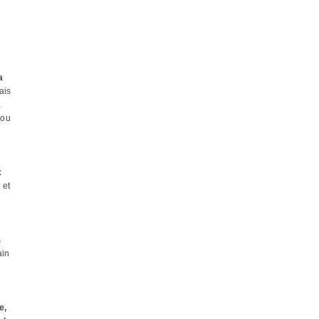
a
ais
,
 ou
x
 et
s
ain
e,