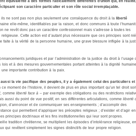
nt équivalente à des formes radicalement différentes d’union qui, en réalité,
éclipsant son caractère particulier et son rôle social irremplaçable.
 ; ils ne sont pas non plus seulement une conséquence du droit à la
liberté
humaine elle-même, identifiables par la raison, et donc communs à toute l’humanit
ion ne revêt donc pas un caractère confessionnel mais s’adresse à toutes les
religieuse. Cette action est d’autant plus nécessaire que ces principes sont ni
e faite à la vérité de la personne humaine, une grave blessure infligée à la just
nnancements juridiques et par l’administration de la justice du droit à l’usage 
s lois et à des mesures gouvernementales portant atteintes à la dignité humaine
 une importante contribution à la paix.
ussi la vie pacifique des peuples, il y a également celui des particuliers et
n ce moment de l’histoire, il devient de plus en plus important qu’un tel droit soi
if, comme
liberté face à
– par exemple des obligations ou des restrictions relati
mais aussi du point de vue positif, en ses différentes articulations, comme
liberté 
igion, d’annoncer et de communiquer ses enseignements ; d’accomplir des
istance qui permettent d’appliquer les préceptes religieux ; d’exister et d’agir en
s principes doctrinaux et les fins institutionnelles qui leur sont propres.
e tradition chrétienne, se multiplient les épisodes d’intolérance religieuse, e
eux qui revêtent simplement les signes distinctifs de leur propre religion.