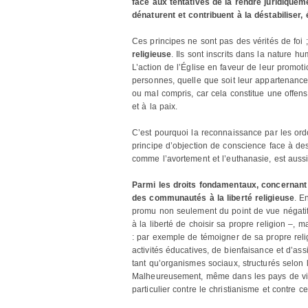
face aux tentatives de la rendre juridiqueme
dénaturent et contribuent à la déstabiliser, 
Ces principes ne sont pas des vérités de foi
religieuse
. Ils sont inscrits dans la nature 
L’action de l’Église en faveur de leur promot
personnes, quelle que soit leur appartenance 
ou mal compris, car cela constitue une offens
et à la paix.
C’est pourquoi la reconnaissance par les ordo
principe d’objection de conscience face à de
comme l’avortement et l’euthanasie, est aussi
Parmi les droits fondamentaux, concernant a
des communautés à la liberté religieuse
. E
promu non seulement du point de vue négat
à la liberté de choisir sa propre religion –, 
: par exemple de témoigner de sa propre rel
activités éducatives, de bienfaisance et d’ass
tant qu’organismes sociaux, structurés selon le
Malheureusement, même dans les pays de vieill
particulier contre le christianisme et contre c