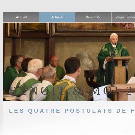
Accueil
Actualité
Benoît XVI
Pages précé
BENOIT & MOI 2
LES QUATRE POSTULATS DE 