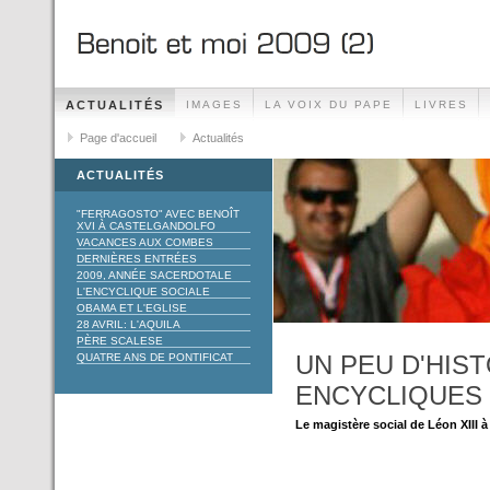
ACTUALITÉS
IMAGES
LA VOIX DU PAPE
LIVRES
Page d'accueil
Actualités
ACTUALITÉS
"FERRAGOSTO" AVEC BENOÎT
XVI À CASTELGANDOLFO
VACANCES AUX COMBES
DERNIÈRES ENTRÉES
2009, ANNÉE SACERDOTALE
L'ENCYCLIQUE SOCIALE
OBAMA ET L'EGLISE
28 AVRIL: L'AQUILA
PÈRE SCALESE
UN PEU D'HIST
QUATRE ANS DE PONTIFICAT
ENCYCLIQUES
Le magistère social de Léon XIII à