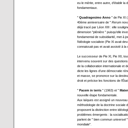
eu le mérite, entre autre, d'établir la
fondamentaux.
"
Quadragesimo Anno
" de Pie XI (
40ème anniversaire de "
Rerum nov
déjà tracé par Léon XIII : elle soulig
dimension "plénière " puisqu'elle inve
fondamental de subsidiarité, met à jou
l'idéologie socialiste (Pie XI avait 
connaissait pas et avait assisté à la 
Le successeur de Pie XI, Pie XII, tou
intervenu souvent sur des questions
de la collaboration internationale et 
dicte les lignes d'une démocratie rén
et masse, se prononce sur la destinat
droit et précise les fonctions de l'Ét
"
Pacem in terris
" (1963) et "
Mater
nouvelle étape fondamentale.
Aux laïques est assigné un nouveau rô
méthodologie de la doctrine sociale d
proposent la distinction entre idéolog
problèmes émergents : la socialisatio
parlent de " bien commun universel " 
mondiale".