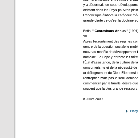
y a désormais un sous-développeme
existent dans les Pays pauvres plein
L'encyclique élabore la catégorie thé
grande clarté ce qu'est la doctrine soc
Enfin, "
Centesimus Annus
" (1991
90.
Après l'écroulement des régimes co
centre de la question sociale le pr
nouveau modèle de développement fo
humaine. Le Pape y affronte les thème
l'État d'assistance, de la culture de 
consumérisme et de la nécessité de 
et d'éloignement de Dieu. Elle consi
l'entreprise mais pas le seul, deman
commencer par la famille, désire que
soutient que la plus grande ressour
8 Juillet 2009
Encyc