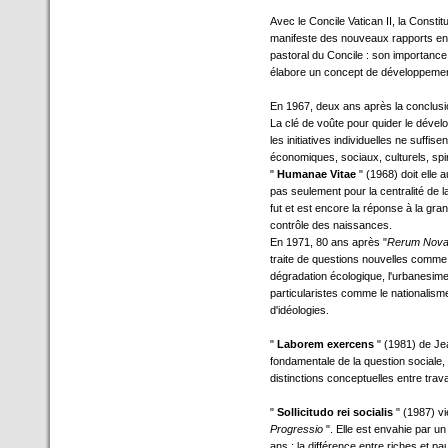
Avec le Concile Vatican II, la Constit
manifeste des nouveaux rapports entr
pastoral du Concile : son importance 
élabore un concept de développemen
En 1967, deux ans après la conclusi
La clé de voûte pour quider le dével
les initiatives individuelles ne suffis
économiques, sociaux, culturels, spir
"
Humanae Vitae
" (1968) doit elle 
pas seulement pour la centralité de l
fut et est encore la réponse à la gr
contrôle des naissances.
En 1971, 80 ans après "
Rerum Nov
traite de questions nouvelles comme 
dégradation écologique, l'urbanesim
particularistes comme le nationalisme
d'idéologies.
"
Laborem exercens
" (1981) de Je
fondamentale de la question sociale, af
distinctions conceptuelles entre travail
"
Sollicitudo rei socialis
" (1987) v
Progressio
". Elle est envahie par un 
ans : la différence entre riches et p