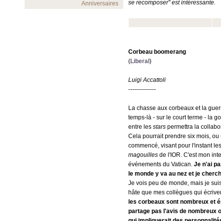
se recomposer" est intéressante.
Anniversaires
Corbeau boomerang
(
Liberal
)
Luigi Accattoli
--------------
La chasse aux corbeaux et la guerr
temps-là - sur le court terme - la 
entre les
stars
permettra la collabo
Cela pourrait prendre six mois, ou 
commencé, visant pour l'instant les
magouilles
de l'IOR. C'est mon inte
événements du Vatican.
Je n'ai p
le monde y va au nez et je cherche
Je vois peu de monde, mais je suis 
hâte que mes collègues qui écriven
les corbeaux sont nombreux et ép
partage pas l'avis de nombreux o
qui impliquerait des personnalité