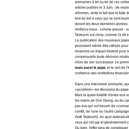
anonymes à tel ou tel de ces cor
articles publiés le 3 Juin - de voul
réformes, reste le fait que la fuite
font du tort à ceux qui se sont tour
durant les deux dernières années
Arrêtons-nous - comme preuve - sur
Tedeschi est close, comme l'a dit e
La publication des nouveaux papiers
pourraient même être utilisés pour e
revanche un impact évident pour re
consensuelle toute décision relativ
choix de son successeur. Le premier
mais aussi le pape,
et le sort de 
confiance des institutions financièr
Dans une interviewe anonyme, quelq
«accélérer» les décisions du pap
Mais la quasi-totalité d'entre eux
les mains de Don Georg, ou du car
pas eux qui ont besoin de «connai
conflit, de l'une ou l'autre campag
Gotti Tedeschi), en quoi aiderait-ell
ceux qui ont agi et généralement c
Ou bien, l'effet sera de compliquer 