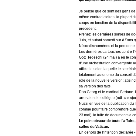
Je pense que ce sont des gens de t
même contradictoires, la plupart du
coups en fonction de la disponibil
précédent.
Prenez les dernières sorties de do
Juin, et autant samedi sur
Il Fatto 
Néocatéchumènes et la personne d
Les dernières cartouches contre l'I
Gotti Tedeschi (24 mai) a eu le con
d'une orchestration convergente ave
officielle selon laquelle le secrétai
totalement autonome du conseil d'ad
rôle de la nouvelle version: attein
sa version des faits.
Don Georg et le cardinal Bertone: 
arrosaient le collègue (ndt: car «jo
Nuzzi en vue de la publication du li
comme pour faire comprendre que, 
23 mai), la fuite de documents a 
Le point obscur de toute l'affaire
salles du Vatican.
En dehors de l'intention déclarée -