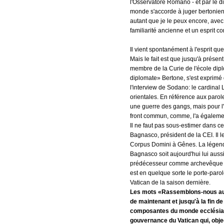
l'Osservatore Romano - et par le d
monde s'accorde à juger bertonien ce
autant que je le peux encore, avec 
familiarité ancienne et un esprit
Il vient spontanément à l'esprit qu
Mais le fait est que jusqu'à présent
membre de la Curie de l'école dip
diplomate» Bertone, s'est exprimé
l'interview de Sodano: le cardinal
orientales. En référence aux parole
une guerre des gangs, mais pour l
front commun, comme, l'a également
Il ne faut pas sous-estimer dans ce
Bagnasco, président de la CEI. Il 
Corpus Domini à Gênes. La légende
Bagnasco soit aujourd'hui lui aussi
prédécesseur comme archevêque de
est en quelque sorte le porte-parol
Vatican de la saison dernière.
Les mots «Rassemblons-nous autou
de maintenant et jusqu'à la fin de
composantes du monde ecclésiasti
gouvernance du Vatican qui, obje