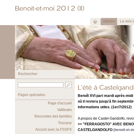
Articles
La voix 
Rechercher:
Pages spéciales:
Benoît XVI part mardi après-midi
où il restera jusqu'à fin septemb
Page d'accueil
informations utiles. (1er/7/2012)
Vatileaks
Rencontre des familles
A propos de Castel-Gandolfo, revoi
Toscane
>> "FERRAGOSTO" AVEC BENOÎ
Accord avec la FSSPX
CASTELGANDOLFO
(
benoit-et-mo